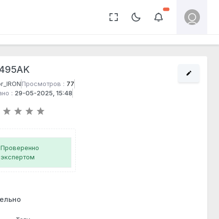
Непрочитанных со
495AK
or_IRON
Просмотров :
77
но :
29-05-2025, 15:48
Проверенно
экспертом
ельно