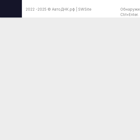
2022 -2025 ©
АвтоДНК.рф
|
SWSite
Обнаружил
Ctrl+Enter.