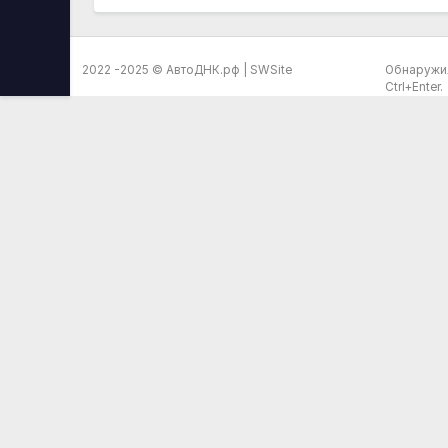
2022 -2025 ©
АвтоДНК.рф
|
SWSite
Обнаружил
Ctrl+Enter.